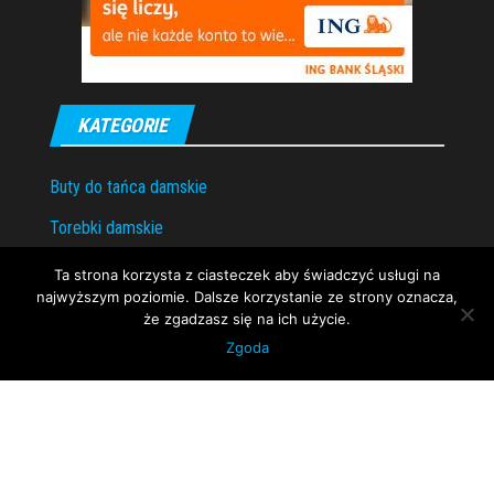
KATEGORIE
Buty do tańca damskie
Torebki damskie
Torebki skórzane
Ta strona korzysta z ciasteczek aby świadczyć usługi na
najwyższym poziomie. Dalsze korzystanie ze strony oznacza,
że zgadzasz się na ich użycie.
Zgoda
Dumnie wspierane przez
WordPress
|
Motyw:
Envo Magazine