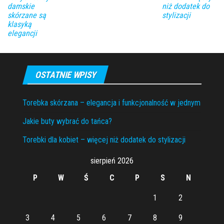
damskie
niż dodatek do
skórzane są
stylizacji
klasyką
elegancji
OSTATNIE WPISY
Torebka skórzana – elegancja i funkcjonalność w jednym
Jakie buty wybrać do tańca?
Torebki dla kobiet – więcej niż dodatek do stylizacji
sierpień 2026
P
W
Ś
C
P
S
N
1
2
3
4
5
6
7
8
9